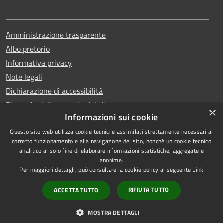
Amministrazione trasparente
Albo pretorio
Informativa privacy
Note legali
Dichiarazione di accessibilità
Piano di miglioramento del sito
×
Informazioni sui cookie
Questo sito web utilizza cookie tecnici e assimilati strettamente necessari al
corretto funzionamento e alla navigazione del sito, nonché un cookie tecnico
analitico al solo fine di elaborare informazioni statistiche, aggregate e
RSS
Copyright © 2026 • Comune di
anonime.
Accessibilità
Qualiano • Powered by
Per maggiori dettagli, può consultare la cookie policy al seguente
Link
Privacy
Municipium
Accesso
•
RIFIUTA TUTTO
ACCETTA TUTTO
Cookie
redazione
Mappa del sito
MOSTRA DETTAGLI