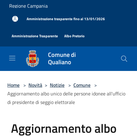
Salta al contenuto principale
Regione Campania
|
Amministrazione trasparente fino al 13/01/2026
|
|
Amministrazione Trasparente
Albo Pretorio
Comune di
Qualiano
Home
>
Novità
>
Notizie
>
Comune
>
Aggiornamento albo unico delle persone idonee all'ufficio
di presidente di seggio elettorale
Aggiornamento albo