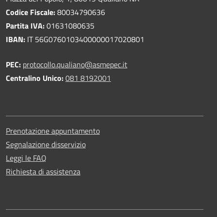
Codice Fiscale:
80034790636
Partita IVA:
01631080635
IBAN:
IT 56G0760103400000017020801
PEC:
protocollo.qualiano@asmepec.it
Centralino Unico:
081 8192001
Prenotazione appuntamento
Segnalazione disservizio
Leggi le FAQ
Richiesta di assistenza