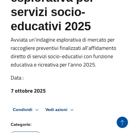
educativi 2025
Avviata un’indagine esplorativa di mercato per
raccogliere preventivi finalizzati all’affidamento
diretto di servizi socio-educativi con funzione
educativa e ricreativa per l’anno 2025.
×
Data :
Informazioni sui cookie
Questo sito web utilizza cookie tecnici e assimilati strettamente necessari al
7 ottobre 2025
corretto funzionamento e alla navigazione del sito, nonché un cookie tecnico
analitico al solo fine di elaborare informazioni statistiche, aggregate e
anonime.
Condividi
Vedi azioni
Per maggiori dettagli, può consultare la cookie policy al seguente
Link
RIFIUTA TUTTO
Categorie:
ACCETTA TUTTO
Sociale
MOSTRA DETTAGLI