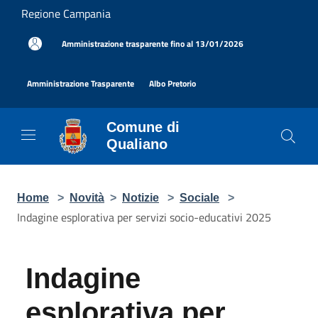
Salta al contenuto principale
Regione Campania
|
Amministrazione trasparente fino al 13/01/2026
|
|
Amministrazione Trasparente
Albo Pretorio
Comune di
Qualiano
Home
>
Novità
>
Notizie
>
Sociale
>
Indagine esplorativa per servizi socio-educativi 2025
Indagine esplorativa
per servizi socio-