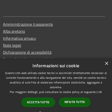
Amministrazione trasparente
Albo pretorio
Informativa privacy
Note legali
Dichiarazione di accessibilità
Piano di miglioramento del sito
×
Informazioni sui cookie
Questo sito web utilizza cookie tecnici e assimilati strettamente necessari al
corretto funzionamento e alla navigazione del sito, nonché un cookie tecnico
analitico al solo fine di elaborare informazioni statistiche, aggregate e
RSS
Copyright © 2026 • Comune di
anonime.
Accessibilità
Qualiano • Powered by
Per maggiori dettagli, può consultare la cookie policy al seguente
Link
Privacy
Municipium
Accesso
•
RIFIUTA TUTTO
ACCETTA TUTTO
Cookie
redazione