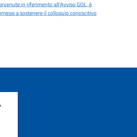
ervenute in riferimento all’Avviso GOL, è
messi a sostenere il colloquio conoscitivo
?