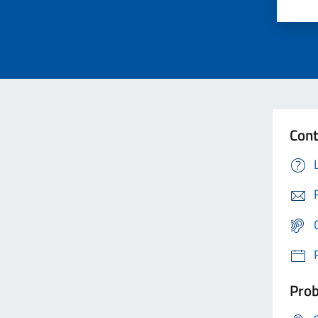
Cont
Prob